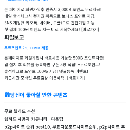
본 페이지로 회원가입후 인증시 3,000B 포인트 무료지급!
매일 출석체크시 뽑기권 획득으로 보너스 포인트 지급.
SNS 계정(카카오톡, 네이버, 구글)으로 간편가입 가능
첫 결제 100원 이벤트 지금 바로 시작하세요! [바로가기]
파일보고
무료포인트 : 5,000MB 제공
본페이지로 회원가입시 바로사용 가능한 500B 포인트지급!
앱 설치 후 리뷰를 등록하면 쿠폰 5장 적립! +무료포인트!
출석체크로 포인트 100% 지급! 댓글등록 이벤트!
퇴근시간 모바일 무료감상 이용혜택! [바로가기]
당신이 좋아할 만한 콘텐츠
무료 웹하드 추천
웹하드 사용자 커뮤니티 - 다운팁
p2p사이트 순위 best10, 무료다운로드사이트순위, p2p사이트 추