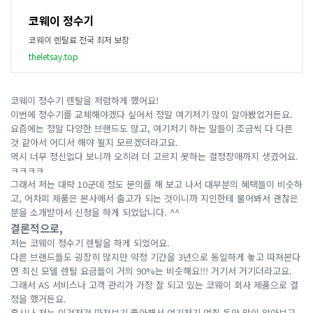
코웨이 정수기
코웨이 렌탈료 전국 최저 보장
theletsay.top
코웨이 정수기 렌탈을 저렴하게 했어요!
이번에 정수기를 교체해야겠다 싶어서 정말 여기저기 많이 알아봤었거든요.
요즘에는 정말 다양한 브랜드도 많고, 여기저기 하는 말들이 조금씩 다 다른
것 같아서 어디서 해야 될지 모르겠더라고요.
역시 너무 정신없다 보니까 오히려 더 고르지 못하는 결정장애까지 생겼어요.
ㅋㅋㅋㅋ
그래서 저는 대략 10군데 정도 문의를 해 보고 나서 대부분의 혜택들이 비슷하
고, 어차피 제품은 본사에서 출고가 되는 것이니까 지인한테 물어봐서 괜찮은
분을 소개받아서 신청을 하게 되었답니다. ^^
결론적으로,
저는 코웨이 정수기 렌탈을 하게 되었어요.
다른 브랜드들도 굉장히 많지만 약정 기간을 3년으로 동일하게 놓고 따져본다
면 최신 모델 렌탈 요금들이 거의 90%는 비슷해요!!! 거기서 거기더라고요.
그래서 AS 서비스나 고객 관리가 가장 잘 되고 있는 코웨이 회사 제품으로 결
정을 했거든요.
혹시나 저는 이것저것 따져보기 좋아해서 여기저기 며칠 동안 많이 알아보고