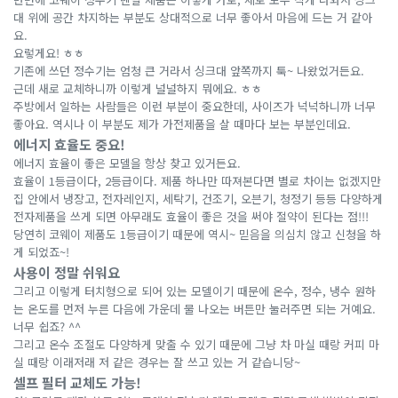
대 위에 공간 차지하는 부분도 상대적으로 너무 좋아서 마음에 드는 거 같아
요.
요렇게요! ㅎㅎ
기존에 쓰던 정수기는 엄청 큰 거라서 싱크대 앞쪽까지 툭~ 나왔었거든요.
근데 새로 교체하니까 이렇게 널널하지 뭐에요. ㅎㅎ
주방에서 일하는 사람들은 이런 부분이 중요한데, 사이즈가 넉넉하니까 너무
좋아요. 역시나 이 부분도 제가 가전제품을 살 때마다 보는 부분인데요.
에너지 효율도 중요!
에너지 효율이 좋은 모델을 항상 찾고 있거든요.
효율이 1등급이다, 2등급이다. 제품 하나만 따져본다면 별로 차이는 없겠지만
집 안에서 냉장고, 전자레인지, 세탁기, 건조기, 오븐기, 청정기 등등 다양하게
전자제품을 쓰게 되면 아무래도 효율이 좋은 것을 써야 절약이 된다는 점!!!
당연히 코웨이 제품도 1등급이기 때문에 역시~ 믿음을 의심치 않고 신청을 하
게 되었죠~!
사용이 정말 쉬워요
그리고 이렇게 터치형으로 되어 있는 모델이기 때문에 온수, 정수, 냉수 원하
는 온도를 먼저 누른 다음에 가운데 물 나오는 버튼만 눌러주면 되는 거예요.
너무 쉽죠? ^^
그리고 온수 조절도 다양하게 맞출 수 있기 때문에 그냥 차 마실 때랑 커피 마
실 때랑 이래저래 저 같은 경우는 잘 쓰고 있는 거 같습니당~
셀프 필터 교체도 가능!