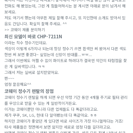
전화도 해 봤었는데, 그런 게 힘들어하시는 분 계시면 아래로 문의 남겨서 해
보세요.
저도 여기서 했는데 아무튼 제일 잘해 주시고, 또 지인한테 소개도 받아서 믿
음도 간답니다. 확실히 잘해 주세요. ^^
>> 코웨이 제품 문의하기
최신 모델이 바로 CHP-7211N
이라는 직수 정수기인데요.
색상이 이렇게 6가지나 되는데 항상 정수기 쓰면 흰색만 써 왔어서 다른 색도
한번 써 보면 좋겠다~ 싶었는데 신랑이 반대를...ㅠㅠ...
그래서 이번에도 어쩔 수 없이 화이트로 하려다가 결국엔 약간의 타협점을 찾
은 게 실버색입니다. ㅋㅋ
그래서 저는 실버로 설치받았어요.
짠~~~
엄청 깔끔해요^^
코웨이 정수기 렌탈의 장점
코웨이 정수기 렌탈을 하게 되면 우선 약정 기간 동안 4개월 주기로 필터 관리
를 무상으로 받을 수 있는 게 일반적이거든요.
이거는 코웨이뿐만 아니라 다른 업체들도 다 똑같더라고요.
제가 쿠쿠, SK, LG, 현대 다 알아봤는데 다 똑같아요. ㅎㅎ
하지만 코웨이가 좋았던 게 있다면 바로 사이즈가 가장 미니멀하다는 거죠!
타사 제품들은 정면에서 보면 얇지만 세로로 엄청 다들 길더라고요.
반면에 코웨이 정수기 렌탈 제품은 이렇게 가로, 세로 모두 작게 나와서 싱크