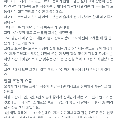
아! 그리고 제가 쓰고 있는 코웨이 정수기 렌탈 모델은 필터 교체 방법이 굉장
히 간단하기 때문에 보통 정수기를 업체에서 방문해서 관리를 해 주시는 게 보
통이지만 셀프 관리도 가능한 제품이에요.
아무래도 코로나 시절부터 이런 모델들이 출시가 된 거 같기는 한데 너무 좋지
않나요?
그냥 필터를 때 되면 알아서 배송을 해 줍니다!
그럼 내가 뚜껑 열고 그냥 필터 교체만 해주면 끝~!!!
교체 방법이 너무 쉽기 때문에 굳이 관리자분이 오셔서 필터 교체를 해 줄 필
요가 없다는 거!! ㅎㅎ
그리고 요즘에는 모르는 사람이 집에 오는 거 꺼려하시는 분들도 많이 있잖아
요. 제가 그렇지는 않지만 예전에 쓰던 거 보면 항상 정수기 관리해 주시는 분
이랑 시간이 엇갈려서 시간 맞추는 것도 은근 신경 쓰이고 그런 적이 많았거든
요.
그런 면에서 보면 오히려 셀프 관리가 가능하기 때문에 더 매력적인 거 같아
요.
렌탈 조건과 요금
요렇게 해서 저는 코웨이 정수기 렌탈을 3년 약정으로 신청해서 사용하고 있
는데요.
약정 기간이 3년, 5년, 6년 이렇게 중에서 선택인데 저는 너무 길게 끌고 가는
것보다는 그때 되면 또 새로운 걸로 바꾸는 게 좋은 거 같아서 이렇게 3년짜리
로 신청을 하게 되었어요.
3년 약정 요금이 33,900원인데요. 저는 여기에서 제휴 할인 카드도 같이 신청
해서 쓰고 있기 때문에 매월 15,000원씩 할인을 또 받을 수 있답니다~! ^^