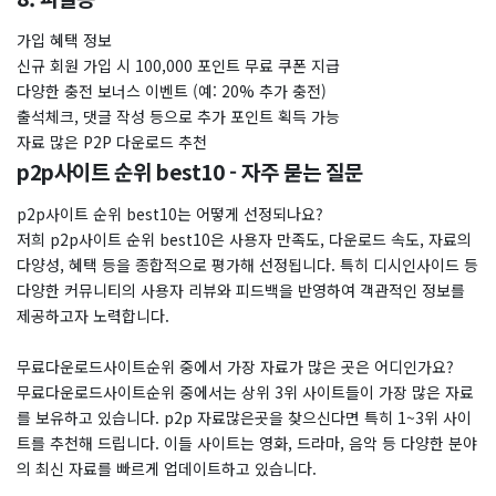
가입 혜택 정보
신규 회원 가입 시 100,000 포인트 무료 쿠폰 지급
다양한 충전 보너스 이벤트 (예: 20% 추가 충전)
출석체크, 댓글 작성 등으로 추가 포인트 획득 가능
자료 많은 P2P 다운로드 추천
p2p사이트 순위 best10 - 자주 묻는 질문
p2p사이트 순위 best10는 어떻게 선정되나요?
저희 p2p사이트 순위 best10은 사용자 만족도, 다운로드 속도, 자료의
다양성, 혜택 등을 종합적으로 평가해 선정됩니다. 특히 디시인사이드 등
다양한 커뮤니티의 사용자 리뷰와 피드백을 반영하여 객관적인 정보를
제공하고자 노력합니다.
무료다운로드사이트순위 중에서 가장 자료가 많은 곳은 어디인가요?
무료다운로드사이트순위 중에서는 상위 3위 사이트들이 가장 많은 자료
를 보유하고 있습니다. p2p 자료많은곳을 찾으신다면 특히 1~3위 사이
트를 추천해 드립니다. 이들 사이트는 영화, 드라마, 음악 등 다양한 분야
의 최신 자료를 빠르게 업데이트하고 있습니다.