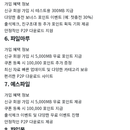
가입 혜택 정보
신규 회원 가입 시 테스트용 300MB 지급
다양한 충전 보너스 포인트 이벤트 (예: 첫충전 30%)
출석체크, 친구초대 등 추가 포인트 획득 기회 제공
안정적인 P2P 다운로드 지원
6. 파일마루
가입 혜택 정보
신규 회원 가입 시 5,000MB 무료 포인트 지급
쿠폰 등록 시 100,000 포인트 추가 증정
최신 자료 빠른 업데이트 및 다양한 카테고리 보유
편리한 P2P 다운로드 사이트
7. 예스파일
가입 혜택 정보
신규 회원 가입 시 5,000MB 무료 포인트 제공
쿠폰 등록 시 100,000 포인트 지급
출석체크 이벤트 및 다양한 무료 이벤트 진행
안정적인 P2P 다운로드 제공
8. 파일몽