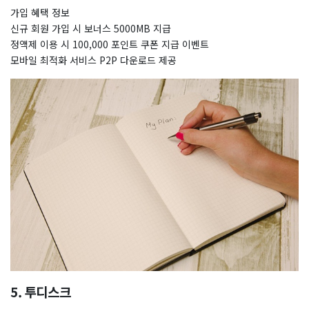
가입 혜택 정보
신규 회원 가입 시 보너스 5000MB 지급
정액제 이용 시 100,000 포인트 쿠폰 지급 이벤트
모바일 최적화 서비스 P2P 다운로드 제공
5. 투디스크