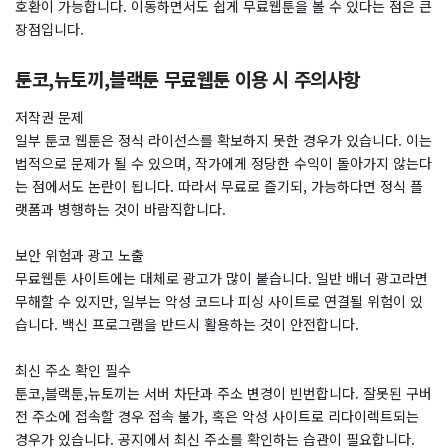
호환이 가능합니다. 이동하면서도 쉽게 무료웹툰을 볼 수 있다는 점은 큰
장점입니다.
툰코,뉴토끼,블랙툰 무료웹툰 이용 시 주의사항
저작권 문제
일부 툰코 웹툰은 정식 라이선스를 확보하지 못한 경우가 있습니다. 이는
법적으로 문제가 될 수 있으며, 작가에게 정당한 수익이 돌아가지 않는다
는 점에서도 논란이 됩니다. 따라서 무료로 즐기되, 가능하다면 정식 플
랫폼과 병행하는 것이 바람직합니다.
보안 위험과 광고 노출
무료웹툰 사이트에는 대체로 광고가 많이 붙습니다. 일반 배너 광고라면
무해할 수 있지만, 일부는 악성 코드나 피싱 사이트로 연결될 위험이 있
습니다. 백신 프로그램을 반드시 활용하는 것이 안전합니다.
최신 주소 확인 필수
툰코,블랙툰,뉴토끼는 서버 차단과 주소 변경이 빈번합니다. 잘못된 구버
전 주소에 접속할 경우 접속 불가, 혹은 악성 사이트로 리다이렉트되는
경우가 있습니다. 공지에서 최신 주소를 확인하는 습관이 필요합니다.