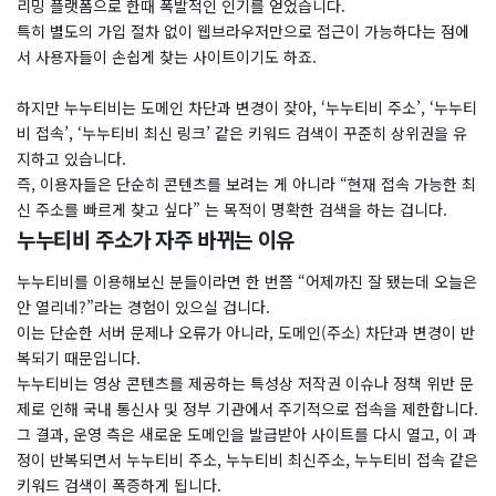
리밍 플랫폼으로 한때 폭발적인 인기를 얻었습니다.
특히 별도의 가입 절차 없이 웹브라우저만으로 접근이 가능하다는 점에
서 사용자들이 손쉽게 찾는 사이트이기도 하죠.
하지만 누누티비는 도메인 차단과 변경이 잦아, ‘누누티비 주소’, ‘누누티
비 접속’, ‘누누티비 최신 링크’ 같은 키워드 검색이 꾸준히 상위권을 유
지하고 있습니다.
즉, 이용자들은 단순히 콘텐츠를 보려는 게 아니라 “현재 접속 가능한 최
신 주소를 빠르게 찾고 싶다” 는 목적이 명확한 검색을 하는 겁니다.
누누티비 주소가 자주 바뀌는 이유
누누티비를 이용해보신 분들이라면 한 번쯤 “어제까진 잘 됐는데 오늘은
안 열리네?”라는 경험이 있으실 겁니다.
이는 단순한 서버 문제나 오류가 아니라, 도메인(주소) 차단과 변경이 반
복되기 때문입니다.
누누티비는 영상 콘텐츠를 제공하는 특성상 저작권 이슈나 정책 위반 문
제로 인해 국내 통신사 및 정부 기관에서 주기적으로 접속을 제한합니다.
그 결과, 운영 측은 새로운 도메인을 발급받아 사이트를 다시 열고, 이 과
정이 반복되면서 누누티비 주소, 누누티비 최신주소, 누누티비 접속 같은
키워드 검색이 폭증하게 됩니다.