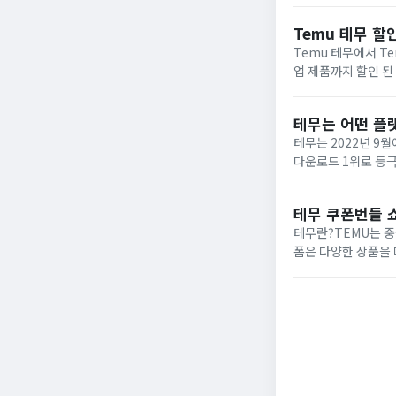
페이지에서...
Temu 테무 할
Temu 테무에서 T
업 제품까지 할인 된
사용자특별 세일 신규
테무는 어떤 플
테무는 2022년 9
다운로드 1위로 등
‘TEMU’라고 검색
무료배송에 최대...
테무 쿠폰번들 
테무란?TEMU는 중
폼은 다양한 상품을 
함한 여러 국가에서
기를 끌고...