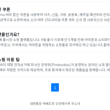
인 쿠폰
emu 테무 할인 쿠폰을 사용하여 셔츠, 신발, 가방, 운동복, 캐주얼 패션부터 전자
 금액으로 쇼핑하세요.신규 테무 150,000원 쿠폰 세트 신규 앱 사용자신규 사
 앱 사용자기존 회원 할인 쿠폰 모든 사용자
랫폼인가요?
월에 출시된 쇼핑 플랫폼입니다. 9월 출시 이후에 단 5개월 만에 아마존과 쇼피파
극하였고, 미국에서는 아마존을 위협하는 쇼핑몰로 자리메김 하고 있습니다.플
을 해주면 “TEMU:억만장자처럼 쇼핑하기‘라는 슬로건과 함께 설치화면이 나오
쇼핑 이용 팁
국의 대형 전자상거래 회사인 핀둬둬(Pinduoduo)가 운영하는 온라인 쇼핑 플
매우 저렴한 가격으로 제공하며, 주로 중국에서 제조된 제품들을 판매합니다. 테
 서비스를 확장하고 있으며, 사용자들에게 경쟁력 있는 가격과 다양한 상품 카테
1
대한통운 택배조회
상생페이백
주소야