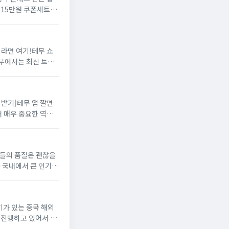
자 15만원 쿠폰세트위
폰세트26만원...
이라면 여기!테무 쇼
무에서는 최신 트렌
인터페이스와 빠른 배
받기]​테무 앱 깔면
서 매우 중요한 역할
게 편의를 제공...
품들의 품질은 괜찮을
 국내에서 큰 인기를
서 구매...
가 있는 중국 해외
 진행하고 있어서 화
으니, 지금부터 아래