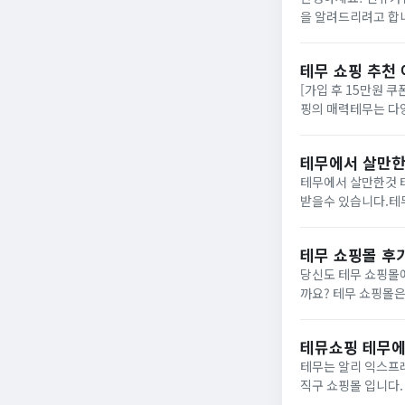
을 알려드리려고 합니
링크를 타고 신규가입해
테무 쇼핑 추천
[가입 후 15만원 쿠
핑의 매력테무는 다
드를 반영한 패션 아
송...
테무에서 살만한
테무에서 살만한것 테
받을수 있습니다.​​
을 하는 온라인 상거
테무 쇼핑몰 후기
당신도 테무 쇼핑몰
까요? 테무 쇼핑몰은
끌고 있습니다. 저렴
테뮤쇼핑 테무에
테무는 알리 익스프
직구 쇼핑몰 입니다.
재가 되고 있습니다.