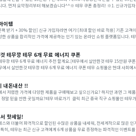
다. 먼저 요약정리부터 해보겠습니다^^​​※ 테무 쿠폰 총정리! ※​1. 신규가입
야 받을 수 있음금액별 총 4장의 쿠폰 받음​2. 누구나 받을 수 있는 39만원 쿠
 아이템
폰팩 받기 + 30% 할인] 신규 가입자라면 여기![최대 할인 바로 적용] 기존 고객
양한 상품을 합리적인 가격에 제공하는 인기 있는 온라인 쇼핑 플랫폼입니다. 테
이템, 가전 제품, 생활용품 등을 손쉽게 구매할 수 있습니다. 사용자 친화적인 
것 테무깡 테무 6개 무료 에너지 쿠폰
무깡 테무 6개 무료 에너지 추천 할게요.​[테무에서 살만한것 테무 15만원 쿠폰 
​​테무에서 살만한것 테무깡 테무 6개 무료 에너지 쿠폰 테무 쇼핑몰은 현대 사회에
래 플랫폼 중 하나입니다. 이 쇼핑몰은 다양한 상품과 서비스를 제공하여 고객들에
 내돈내산 !!
에서 저렴한 가격에 다양한 제품을 구매해보고 싶으신가요? 하지만 과연 그 제
 정말 믿을 만한 곳일까요?테무 바로가기 클릭 최근 중국 직구 쇼핑몰인 테무가
한 가격과 다양한 혜택으로 많은 소비자들의 관심을 받고 있죠. 하지만 과연 테무에
서 핫세일!
레스와 더불어 파격적으로 할인된 수많은 상품을 내세워, 전세계적으로 많은 인기
 특히, 테무는 최근 신규 고객에게 6개 상품을 무료 증정하는 파격적인 이벤트를
 이외에도 기존 고객에게도 각종 쿠폰과 90% 할인 상품 이벤트를 진행하고 있