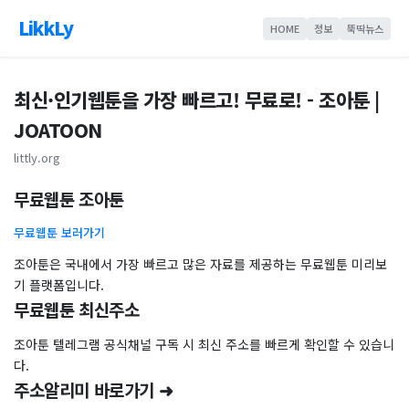
LikkLy
HOME
정보
뚝딱뉴스
최신·인기웹툰을 가장 빠르고! 무료로! - 조아툰 |
JOATOON
littly.org
무료웹툰 조아툰
무료웹툰 보러가기
조아툰은 국내에서 가장 빠르고 많은 자료를 제공하는 무료웹툰 미리보
기 플랫폼입니다.
무료웹툰 최신주소
조아툰 텔레그램 공식채널 구독 시 최신 주소를 빠르게 확인할 수 있습니
다.
주소알리미 바로가기 ➜