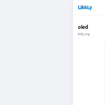
LikkLy
oled
littly.org