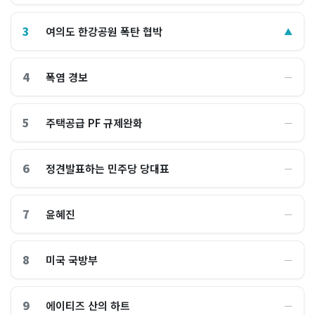
3
여의도 한강공원 폭탄 협박
▲
4
폭염 경보
―
5
주택공급 PF 규제완화
―
6
정견발표하는 민주당 당대표
―
7
윤혜진
―
8
미국 국방부
―
9
에이티즈 산의 하트
―