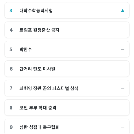
3
대학수학능력시험
▲
4
트럼프 원정출산 금지
―
5
박완수
―
6
단거리 탄도 미사일
―
7
최휘영 장관 꿈의 페스티벌 참석
―
8
코인 부부 학대 충격
―
9
심판 성접대 축구협회
―