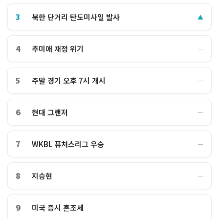
3
북한 단거리 탄도미사일 발사
▲
4
추미애 재정 위기
―
5
주말 경기 오후 7시 개시
―
6
현대 그랜저
―
7
WKBL 퓨처스리그 우승
―
8
지승현
―
9
미국 증시 혼조세
―