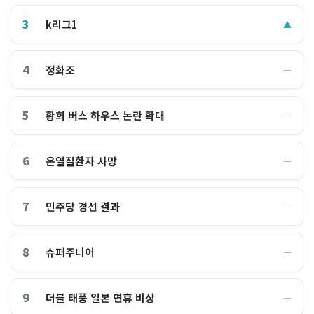
3
k리그1
▲
4
정화조
―
5
황희 버스 하우스 논란 확대
―
6
온열질환자 사망
―
7
민주당 경선 결과
―
8
슈퍼주니어
―
9
더블 태풍 일본 연휴 비상
―