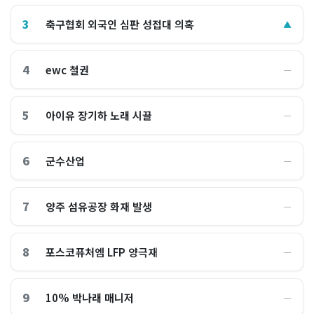
3
축구협회 외국인 심판 성접대 의혹
▲
4
ewc 철권
―
5
아이유 장기하 노래 시끌
―
6
군수산업
―
7
양주 섬유공장 화재 발생
―
8
포스코퓨처엠 LFP 양극재
―
9
10% 박나래 매니저
―