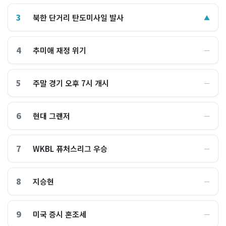
3
북한 단거리 탄도미사일 발사
▲
4
추미애 재정 위기
―
5
주말 경기 오후 7시 개시
―
6
현대 그랜저
―
7
WKBL 퓨처스리그 우승
―
8
지승현
―
9
미국 증시 혼조세
―