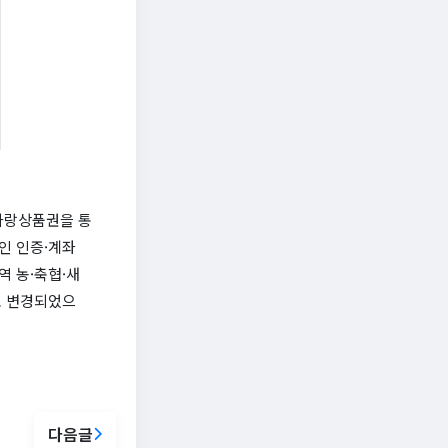
천사랑상품권을 통
인 인증·계좌
역 농·축협·새
로 변경되었으
다음글