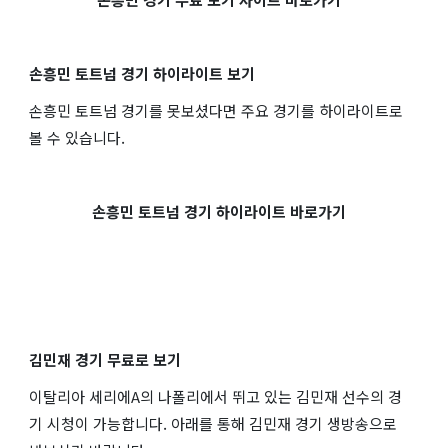
손흥민 토트넘 경기 하이라이트 보기
손흥민 토트넘 경기를 못보셨다면 주요 경기를 하이라이트로
볼 수 있습니다.
손흥민 토트넘 경기 하이라이트 바로가기
김민재 경기 무료로 보기
이탈리아 세리에A의 나폴리에서 뛰고 있는 김민재 선수의 경
기 시청이 가능합니다. 아래를 통해 김민재 경기 생방송으로