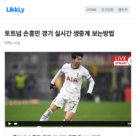
LikkLy
HOME
당근인포
맨위키
토트넘 손흥민 경기 실시간 생중계 보는방법
littly.org