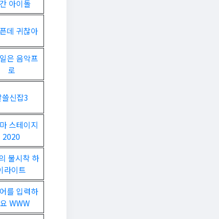
간 아이돌
픈데 귀찮아
일은 음악프
로
알쓸신잡3
마 스테이지
2020
의 불시착 하
이라이트
어를 입력하
요 WWW