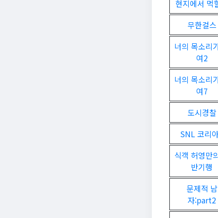
현지에서 먹
무한걸스
너의 목소리가
여2
너의 목소리가
여7
도시경찰
SNL 코리아
식객 허영만의
반기행
문제적 남
자:part2