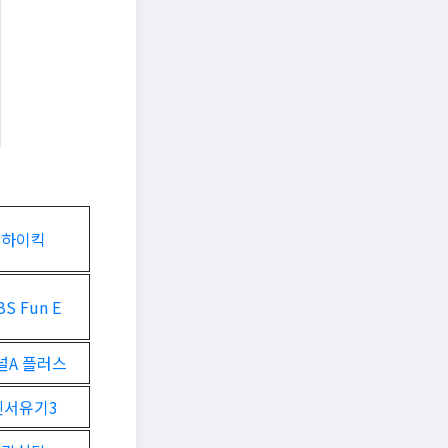
하이킥
BS Fun E
널A 플러스
신서유기3