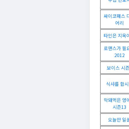
싸이코패스 
어리
타인은 지옥
로맨스가 필
2012
보이스 시즌
식샤를 합
막돼먹은 영
시즌13
오늘만 일