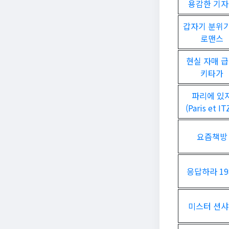
용감한 기
갑자기 분위기
로맨스
현실 자매 급
키타가
파리에 있
(Paris et IT
요즘책방
응답하라 19
미스터 션