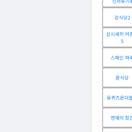
신서유기
강식당2
삼시세끼 어
5
스페인 하
윤식당
유퀴즈온더
연애의 참