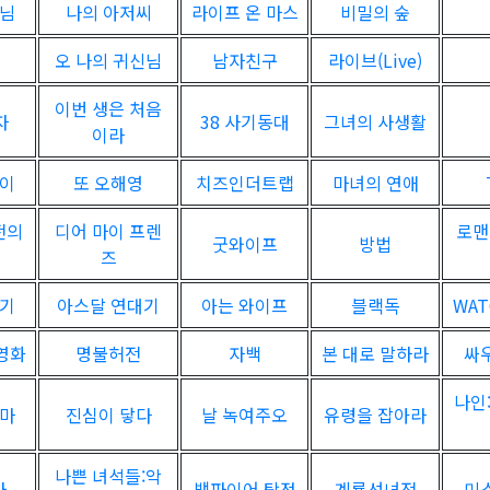
군님
나의 아저씨
라이프 온 마스
비밀의 숲
오 나의 귀신님
남자친구
라이브(Live)
이번 생은 처음
자
38 사기동대
그녀의 사생활
이라
백이
또 오해영
치즈인더트랩
마녀의 연애
전의
디어 마이 프렌
로맨
굿와이프
방법
즈
자기
아스달 연대기
아는 와이프
블랙독
WAT
 영화
명불허전
자백
본 대로 말하라
싸
나인
마마
진심이 닿다
날 녹여주오
유령을 잡아라
나쁜 녀석들:악
사
뱀파이어 탐정
계룡선녀전
미