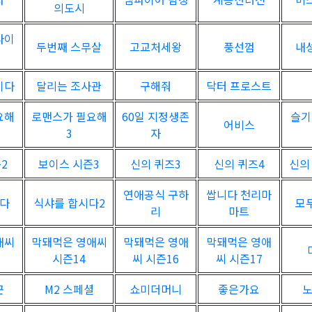
의도시
다이
두번째 스무살
고교처세왕
풍선껌
내
이다
달리는 조사관
구해줘
닥터 프로스트
요해
로맨스가 필요해
60일 지정생존
슬기
어비스
3
자
2
보이스 시즌3
신의 퀴즈3
신의 퀴즈4
신의
연애공식 구하
쌉니다 천리마
시다
식샤를 합시다2
모
리
마트
애씨
막돼먹은 영애씨
막돼먹은 영애
막돼먹은 영애
시즌14
씨 시즌16
씨 시즌17
꾼
M2 스페셜
쇼미더머니
좋은가요