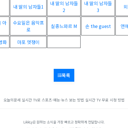
내 딸의 남자들
내 딸의 남자들
내 딸의 남자들1
외
2
3
 아
수요일은 음악프
실종느와르 M
손 the guest
연애
로
 영화
마포 멋쟁이
목록
오늘의운세
실시간 TV로 스포츠·예능·뉴스 보는 방법
실시간 TV 무료 시청 방법
LikkLy은 원하는 소식을 가장 빠르고 정확하게 전달합니다.