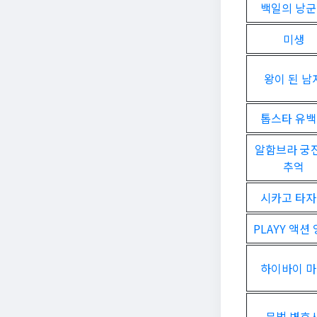
백일의 낭
미생
왕이 된 남
톱스타 유
알함브라 궁
추억
시카고 타
PLAYY 액션
하이바이 
무법 변호