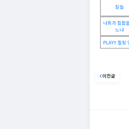
킬빌
너희가 힙합을
느냐
PLAYY 힐링
이전글