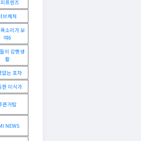
커피프렌즈
러브캐처
 목소리가 보
여6
들의 감빵생
활
경없는 포차
독한 미식가
푸른거탑
MI NEWS