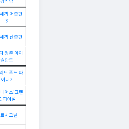
강식당
세끼 어촌편
3
세끼 산촌편
다 청춘 아이
슬란드
리트 푸드 파
이터2
지니어스:그랜
드 파이널
하트시그널