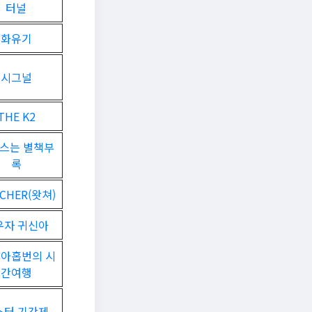
터널
화유기
시그널
THE K2
스는 별책부
록
CHER(왓쳐)
우자 귀신아
:아홉번의 시
간여행
스터 기간제