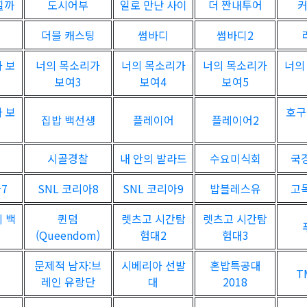
힐까
도시어부
일로 만난 사이
더 짠내투어
더블 캐스팅
썸바디
썸바디2
 보
너의 목소리가
너의 목소리가
너의 목소리가
너의
보여3
보여4
보여5
 보
호구
집밥 백선생
플레이어
플레이어2
시골경찰
내 안의 발라드
수요미식회
국
7
SNL 코리아8
SNL 코리아9
밥블레스유
고
 백
퀸덤
렛츠고 시간탐
렛츠고 시간탐
(Queendom)
험대2
험대3
문제적 남자:브
시베리아 선발
혼밥특공대
T
레인 유랑단
대
2018