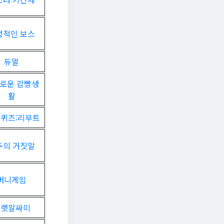
성적인 보스
듀얼
로운 감빵생
활
 퀴즈:리부트
두의 거짓말
머니게임
노랫말싸미