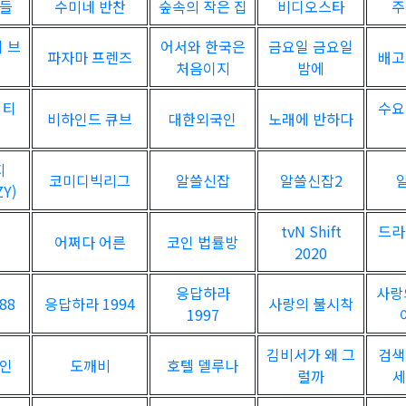
자들
수미네 반찬
숲속의 작은 집
비디오스타
주
 브
어서와 한국은
금요일 금요일
파자마 프렌즈
배고
처음이지
밤에
 티
수요
비하인드 큐브
대한외국인
노래에 반하다
지
코미디빅리그
알쓸신잡
알쓸신잡2
ZY)
tvN Shift
드라
어쩌다 어른
코인 법률방
2020
응답하라
사랑
88
응답하라 1994
사랑의 불시착
1997
김비서가 왜 그
검색
샤인
도깨비
호텔 델루나
럴까
세