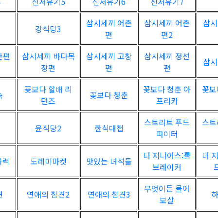
4
신서유기5
신서유기6
신서유기7
삼시세끼 어촌
삼시세끼 어촌
삼시
강식당3
편
편2
촌편
삼시세끼 바다목
삼시세끼 고창
삼시세끼 정선
삼시
장편
편
편
꽃보다 할배 리
꽃보다 청춘 아
꽃보
숙
꽃보다 청춘
턴즈
프리카
스트리트 푸드
스트
윤식당2
한식대첩
파이터
더 지니어스:룰
더 
블럭
도레미마켓
맛있는 녀석들
브레이커
무엇이든 물어
견
연애의 참견2
연애의 참견3
보살