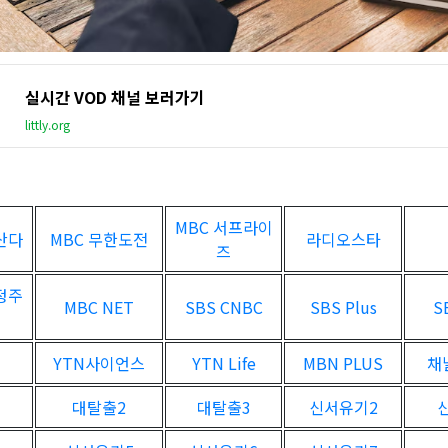
실시간 VOD 채널 보러가기
littly.org
MBC 서프라이
산다
MBC 무한도전
라디오스타
즈
정주
MBC NET
SBS CNBC
SBS Plus
S
YTN사이언스
YTN Life
MBN PLUS
채
대탈출2
대탈출3
신서유기2