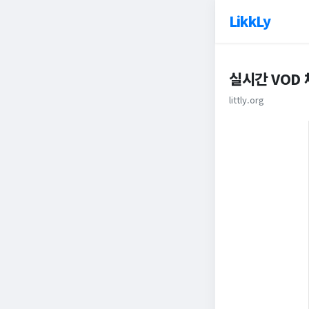
LikkLy
실시간 VOD
littly.org