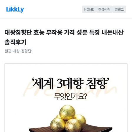
LikkLy
HOME
건강쉐어
블로그
대왕침향단 효능 부작용 가격 성분 특징 내돈내산
솔직후기
원광 대왕 침향단