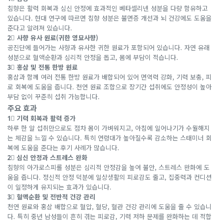
침향은 활력 회복과 심신 안정에 효과적인 베타셀리넨 성분을 다량 함유하고
있습니다. 현대 연구에 따르면 침향 성분은 불면증 개선과 뇌 건강에도 도움을
준다고 알려져 있습니다.
2⃣ 사향 유사 원료(귀한 영묘사향)
공진단에 들어가는 사향과 유사한 귀한 원료가 포함되어 있습니다. 자연 유래
성분으로 혈액순환과 심리적 안정을 돕고, 몸에 부담이 적습니다.
3⃣ 홍삼 및 전통 한방 원료
홍삼과 함께 여러 전통 한방 원료가 배합되어 있어 면역력 강화, 기력 보충, 피
로 회복에 도움을 줍니다. 천연 원료 조합으로 장기간 섭취에도 안정성이 높아
부담 없이 꾸준히 섭취 가능합니다.
주요 효과
1⃣ 기력 회복과 활력 증가
하루 한 알 섭취만으로도 점차 몸이 가벼워지고, 아침에 일어나기가 수월해지
는 체감을 느낄 수 있습니다. 특히 연령대가 높아질수록 감소하는 스태미너 회
복에 도움을 준다는 후기 사례가 많습니다.
2⃣ 심신 안정과 스트레스 완화
침향의 아가로스피롤 성분은 심리적 안정감을 높여 불안, 스트레스 완화에 도
움을 줍니다. 정신적 안정 덕분에 일상생활의 피로감도 줄고, 집중력과 컨디션
이 일정하게 유지되는 효과가 있습니다.
3⃣ 혈액순환 및 전반적 건강 관리
천연 원료와 홍삼 배합으로 혈압, 혈당, 혈관 건강 관리에 도움을 줄 수 있습니
다. 특히 중년 남성들이 흔히 겪는 피로감, 기력 저하 문제를 완화하는 데 적합