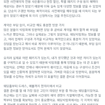
또한 사전예약자 전용 사은품이나 현장 할인, 특별 패키지 구성 등의 혜택이
제공되는 경우가 많았기 때문에 더욱 실속 있게 다양한 정보를 얻을 수 있었어
요. 단순히 구경만 하려는 목적이라도 사전예약을 해두었을 때 이득이 되는 부
분이 많았기 때문에 꼭 미리 신청하시는 것을 추천드린답니다.
계약은 부담 없이, 비교만 해도 충분한 방문 가치
많은 분들이 박람회에 방문하면 상담 후 곧바로 계약을 해야 할까 봐 부담을
느끼곤 했었어요. 그러나 실제로는 그렇지 않았어요. 웨딩박람회는 정보를 얻
고, 여러 업체의 구성과 가격을 비교하는 목적만으로도 충분히 가치 있었어요.
상담을 받는다고 해서 바로 계약이 이루어지는 건 아니었기 때문에, 부담 없이
필요한 정보만 받아오셔도 전혀 문제가 되지 않았어요.
오히려 실제로 어떤 패키지가 있는지, 내가 생각했던 것과 어떤 차이가 있는지
를 구체적으로 알 수 있었기 때문에 박람회를 통해 방향을 잡는 데 큰 도움이
되었어요. 선택은 언제나 예비부부의 몫이었고, 마음에 드는 구성이나 조건이
있을 때만 신중하게 결정하면 되었어요. 가벼운 마음으로 방문하되, 꼼꼼하게
정보를 수집하는 자세가 오히려 더 효율적인 결혼 준비로 이어졌어요.
웨딩홀부터 드레스, 예물까지 한자리에서 비교
결혼 준비를 할 때 가장 많은 고민이 따랐던 부분 중 하나는 웨딩홀이었어요.
최근에는 인기 있는 날짜와 시간대의 예약 경쟁이 치열해지면서, 가능한 한 일
찍부터 정보를 확보하는 것이 중요했어요. 웨딩박람회에서는 각 지역의 웨딩
홀 정보를 상세하게 확인할 수 있었고, 대관 비용, 식사 메뉴, 내부 인테리어,