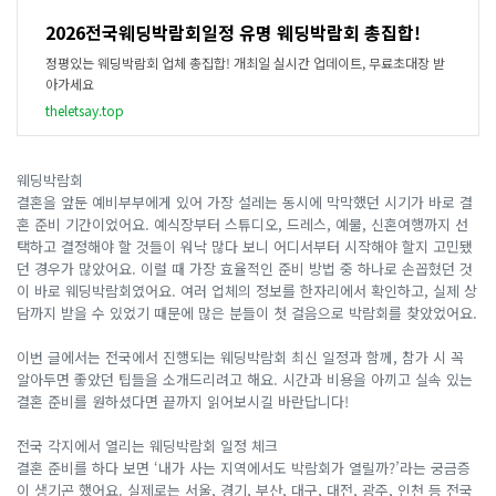
2026전국웨딩박람회일정 유명 웨딩박람회 총집합!
정평있는 웨딩박람회 업체 총집합! 개최일 실시간 업데이트, 무료초대장 받
아가세요
theletsay.top
​웨딩박람회
결혼을 앞둔 예비부부에게 있어 가장 설레는 동시에 막막했던 시기가 바로 결
혼 준비 기간이었어요. 예식장부터 스튜디오, 드레스, 예물, 신혼여행까지 선
택하고 결정해야 할 것들이 워낙 많다 보니 어디서부터 시작해야 할지 고민됐
던 경우가 많았어요. 이럴 때 가장 효율적인 준비 방법 중 하나로 손꼽혔던 것
이 바로 웨딩박람회였어요. 여러 업체의 정보를 한자리에서 확인하고, 실제 상
담까지 받을 수 있었기 때문에 많은 분들이 첫 걸음으로 박람회를 찾았었어요.
이번 글에서는 전국에서 진행되는 웨딩박람회 최신 일정과 함께, 참가 시 꼭
알아두면 좋았던 팁들을 소개드리려고 해요. 시간과 비용을 아끼고 실속 있는
결혼 준비를 원하셨다면 끝까지 읽어보시길 바란답니다!
전국 각지에서 열리는 웨딩박람회 일정 체크
결혼 준비를 하다 보면 ‘내가 사는 지역에서도 박람회가 열릴까?’라는 궁금증
이 생기곤 했어요. 실제로는 서울, 경기, 부산, 대구, 대전, 광주, 인천 등 전국