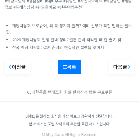
#웨딩박람회 #결혼준비 #예비부부 #웨딩팁 #사전예약혜택 #웨딩할인 #웨딩
정보 #드레스상담 #웨딩홀비교 #신혼여행추천
웨딩박람회 브로슈어, 왜 꼭 챙겨야 할까? 예비 신부가 직접 말하는 필수
팁
2026 웨딩박람회 일정 완벽 정리: 결혼 준비 막막할 때 한 줄기 빛!
전국 웨딩 박람회: 결혼 준비의 현실적인 설렘을 찾아서
이전글
목록
다음글
CJ대한통운 택배조회
회원 탈퇴신청
탑툰 무료쿠폰
LikkLy은 원하는 소식을 가장 빠르고 정확하게 전달합니다.
본 서비스는 포털 사이트와 무관한 독립 서비스입니다.
© littly Corp. All Rights Reserved.