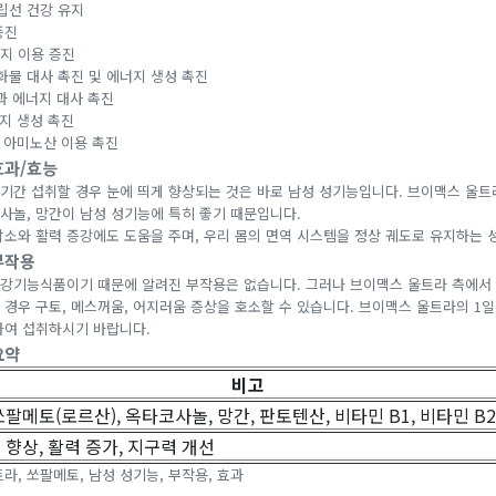
립선 건강 유지
증진
너지 이용 증진
화물 대사 촉진 및 에너지 생성 촉진
과 에너지 대사 촉진
너지 생성 촉진
및 아미노산 이용 촉진
효과/효능
기간 섭취할 경우 눈에 띄게 향상되는 것은 바로 남성 성기능입니다. 브이맥스 울
사놀, 망간이 남성 성기능에 특히 좋기 때문입니다.
감소와 활력 증강에도 도움을 주며, 우리 몸의 면역 시스템을 정상 궤도로 유지하는 
부작용
강기능식품이기 때문에 알려진 부작용은 없습니다. 그러나 브이맥스 울트라 측에서 
경우 구토, 메스꺼움, 어지러움 증상을 호소할 수 있습니다. 브이맥스 울트라의 1일 
하여 섭취하시기 바랍니다.
요약
비고
팔메토(로르산), 옥타코사놀, 망간, 판토텐산, 비타민 B1, 비타민 B2
 향상, 활력 증가, 지구력 개선
라, 쏘팔메토, 남성 성기능, 부작용, 효과