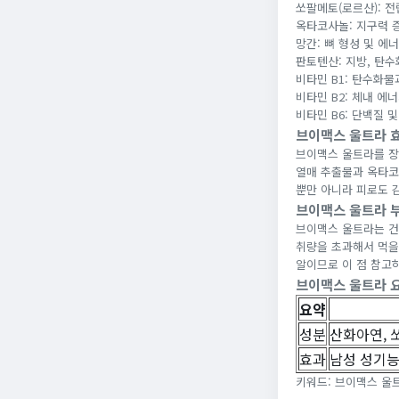
쏘팔메토(로르산): 전
옥타코사놀: 지구력 
망간: 뼈 형성 및 에
판토텐산: 지방, 탄수
비타민 B1: 탄수화물
비타민 B2: 체내 에
비타민 B6: 단백질 
브이맥스 울트라 
브이맥스 울트라를 장
열매 추출물과 옥타코
뿐만 아니라 피로도 
브이맥스 울트라 
브이맥스 울트라는 건
취량을 초과해서 먹을 
알이므로 이 점 참고
브이맥스 울트라 
요약
성분
산화아연, 쏘
효과
남성 성기능
키워드: 브이맥스 울트