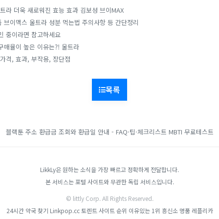
트라 더욱 새로워진 효능 효과 김보성 브이MAX
 브이맥스 울트라 성분 먹는법 주의사항 등 간단정리
민 중이라면 참고하세요
매율이 높은 이유는?! 울트라
가격, 효과, 부작용, 장단점
목록
블랙툰 주소
환급금 조회와 환급일 안내 - FAQ·팁·체크리스트
MBTI 무료테스트
LikkLy은 원하는 소식을 가장 빠르고 정확하게 전달합니다.
본 서비스는 포털 사이트와 무관한 독립 서비스입니다.
© littly Corp. All Rights Reserved.
24시간 약국 찾기
Linkpop.cc
토렌트 사이트 순위
이유있는 1위 흥신소
명품 레플리카