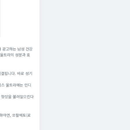
가 광고하는 남성 건강
 울트라의 성분과 효
귀결됩니다. 바로 성기
맥스 울트라에는 인디
력 향상을 불러일으킨다
화아연, 쏘팔메토(로