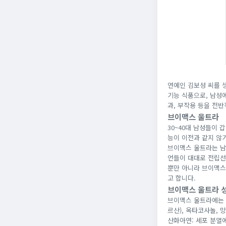
연예인 김보성 씨를 
기능 식품으로, 남성
과, 부작용 등을 전
브이맥스 울트라
30~40대 남성들이
능이 이전과 같지 않
브이맥스 울트라는 남
언들이 대대로 전립선
뿐만 아니라 브이맥스
고 합니다.
브이맥스 울트라 
브이맥스 울트라에는 
르산), 옥타코사놀, 망
산화아연: 세포 분열